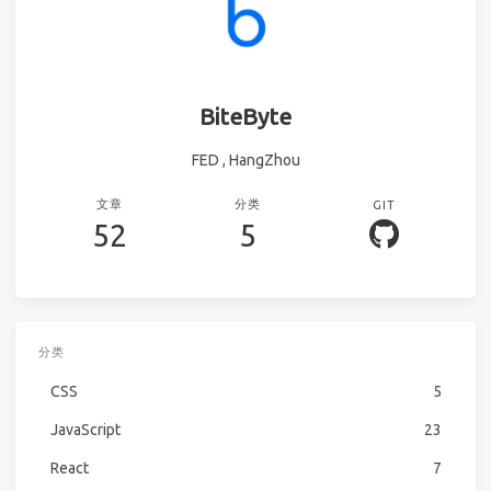
BiteByte
FED , HangZhou
文章
分类
GIT
52
5
分类
CSS
5
JavaScript
23
React
7